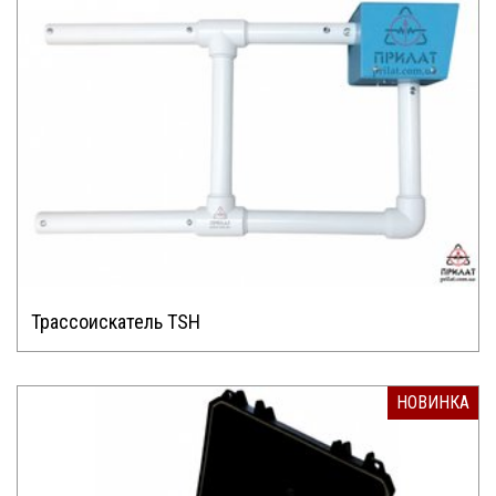
Трасcоискатель TSH
НОВИНКА